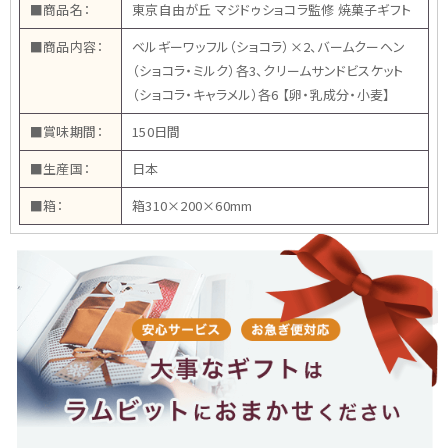
■商品名：
東京自由が丘 マジドゥショコラ監修 焼菓子ギフト
■商品内容：
ベルギーワッフル（ショコラ）×2、バームクーヘン
（ショコラ・ミルク）各3、クリームサンドビスケット
（ショコラ・キャラメル）各6 【卵・乳成分・小麦】
■賞味期間：
150日間
■生産国：
日本
■箱：
箱310×200×60mm