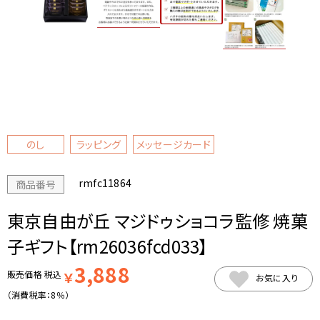
のし
ラッピング
メッセージカード
rmfc11864
商品番号
東京自由が丘 マジドゥショコラ監修 焼菓
子ギフト【rm26036fcd033】
3,888
販売価格
税込
￥
お気に入り
（消費税率：
8％
）