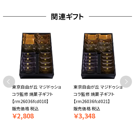
関連ギフト
東京自由が丘 マジドゥショ
東京自由が丘 マジドゥショ
コラ監修 焼菓子ギフト
コラ監修 焼菓子ギフト
【rm26036fcd010】
【rm26036fcd021】
】
販売価格
税込
販売価格
税込
￥
2,808
￥
3,348