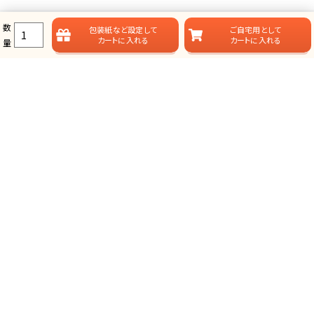
数
包装紙など
設定して
ご自宅用として
カートに入れる
カートに入れる
量
ラムビットのカタログギフト一覧
ラムビットでは用途やお届けスタイルに合わせて、多彩なカタログギフ
トをご用意しております。
総合タイプ-カタログギフト
掲載点数が多く、選ぶ楽しみが味わえる、定番スタイルのカタログ
ギフトです。
グランチョイスギフト(人気No.1)
プレミアムカタログギフト(最大43%OFF)
日本の贈りもの