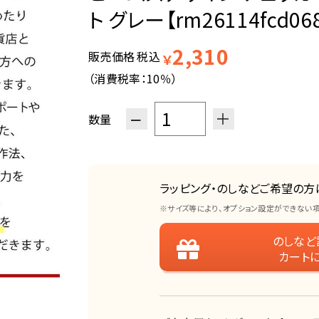
ト グレー【rm26114fcd06
2,310
販売価格
税込
￥
（消費税率：
10％
）
−
＋
数量
ラッピング・のしなどご希望の方
※サイズ等により、オプション設定ができない
のしなど
カート