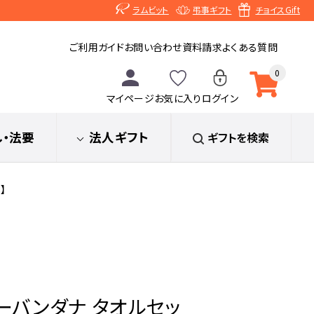
ラムビット
弔事ギフト
チョイスGift
ご利用ガイド
お問い合わせ
資料請求
よくある質問
0
マイページ
お気に入り
ログイン
し
・法要
法人ギフト
ギフトを検索
】
ーバンダナ タオルセッ