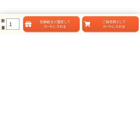
数
包装紙など
設定して
ご自宅用として
カートに入れる
カートに入れる
量
ラムビットのカタログギフト一覧
ラムビットでは用途やお届けスタイルに合わせて、多彩なカタログギフ
トをご用意しております。
総合タイプ-カタログギフト
掲載点数が多く、選ぶ楽しみが味わえる、定番スタイルのカタログ
ギフトです。
グランチョイスギフト(人気No.1)
プレミアムカタログギフト(最大43%OFF)