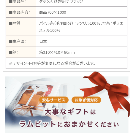
■商品名：
ダックス ひざ掛け ブラック
■商品内容：
商品700×1000
■材質：
パイル糸（毛羽部分）：アクリル100%、地糸：ポリエ
ステル100%
■生産国：
日本
■箱：
箱310×410×60mm
※デザイン・内容等が変更になる場合がございます。