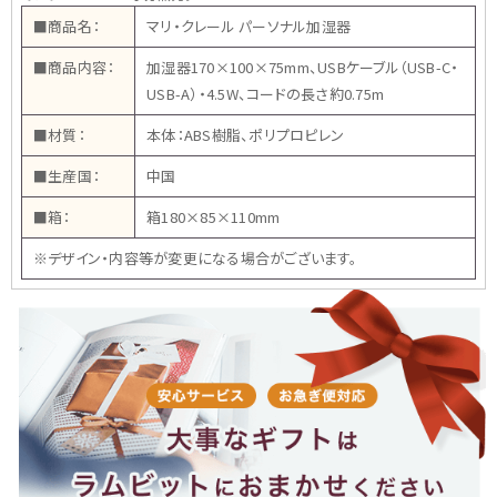
■商品名：
マリ・クレール パーソナル加湿器
■商品内容：
加湿器170×100×75mm、USBケーブル（USB-C・
USB-A）・4.5W、コードの長さ約0.75m
■材質：
本体：ABS樹脂、ポリプロピレン
■生産国：
中国
■箱：
箱180×85×110mm
※デザイン・内容等が変更になる場合がございます。