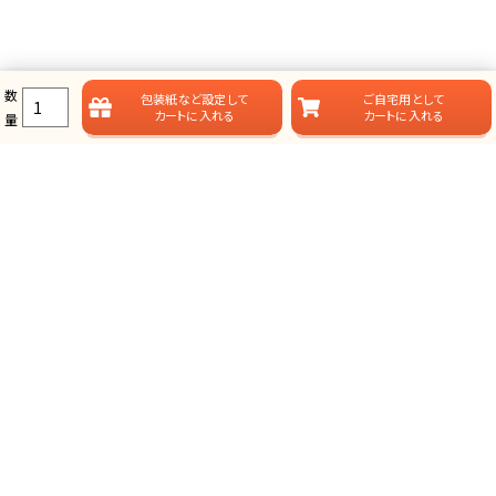
数
包装紙など
設定して
ご自宅用として
カートに入れる
カートに入れる
量
ラムビットのカタログギフト一覧
ラムビットでは用途やお届けスタイルに合わせて、多彩なカタログギフ
トをご用意しております。
総合タイプ-カタログギフト
掲載点数が多く、選ぶ楽しみが味わえる、定番スタイルのカタログ
ギフトです。
グランチョイスギフト(人気No.1)
プレミアムカタログギフト(最大43%OFF)