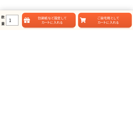
数
包装紙など
設定して
ご自宅用として
カートに入れる
カートに入れる
量
ラムビットのカタログギフト一覧
ラムビットでは用途やお届けスタイルに合わせて、多彩なカタログギフ
トをご用意しております。
総合タイプ-カタログギフト
掲載点数が多く、選ぶ楽しみが味わえる、定番スタイルのカタログ
ギフトです。
グランチョイスギフト(人気No.1)
プレミアムカタログギフト(最大43%OFF)