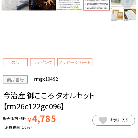
のし
ラッピング
メッセージカード
rmgc10492
商品番号
今治産 御こころ タオルセット
【rm26c122gc096】
4,785
販売価格
税込
￥
お気に入り
（消費税率：
10％
）