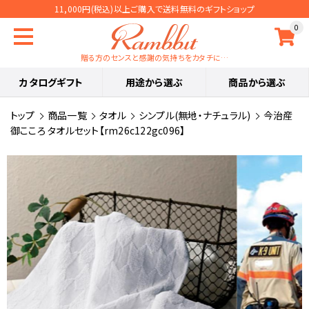
11,000円(税込)以上ご購入で送料無料のギフトショップ
0
贈る方のセンスと感謝の気持ちをカタチに…
カタログギフト
用途から選ぶ
商品から選ぶ
トップ
商品一覧
タオル
シンプル(無地・ナチュラル)
今治産
御こころ タオルセット【rm26c122gc096】