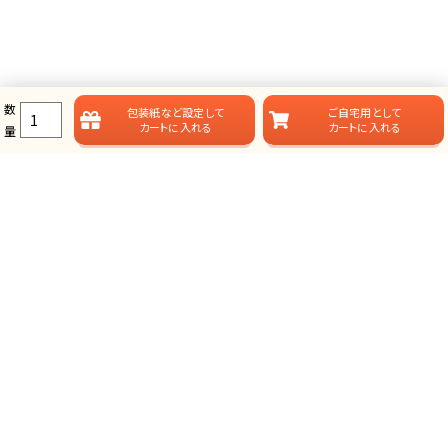
数
包装紙など
設定して
ご自宅用として
カートに入れる
カートに入れる
量
ラムビットのカタログギフト一覧
ラムビットでは用途やお届けスタイルに合わせて、多彩なカタログギフ
トをご用意しております。
総合タイプ-カタログギフト
掲載点数が多く、選ぶ楽しみが味わえる、定番スタイルのカタログ