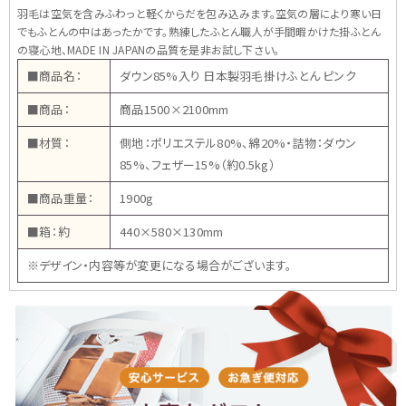
羽毛は空気を含みふわっと軽くからだを包み込みます。空気の層により寒い日
でもふとんの中はあったかです。熟練したふとん職人が手間暇かけた掛ふとん
の寝心地、MADE IN JAPANの品質を是非お試し下さい。
■商品名：
ダウン85%入り 日本製羽毛掛けふとん ピンク
■商品：
商品1500×2100mm
■材質：
側地：ポリエステル80%、綿20%・詰物：ダウン
85%、フェザー15%（約0.5kg）
■商品重量：
1900g
■箱：約
440×580×130mm
※デザイン・内容等が変更になる場合がございます。