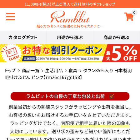
11,000円(税込)以上ご購入で送料無料のギフトショップ
0
贈る方のセンスと感謝の気持ちをカタチに…
カタログギフト
用途から選ぶ
商品から選ぶ
トップ
商品一覧
生活用品
寝具
ダウン85%入り 日本製羽
毛掛けふとん ピンク【rm26c167gc158】