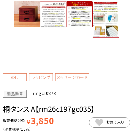
のし
ラッピング
メッセージカード
rmgc10873
商品番号
桐タンス A【rm26c197gc035】
3,850
販売価格
税込
￥
お気に入り
（消費税率：
10％
）