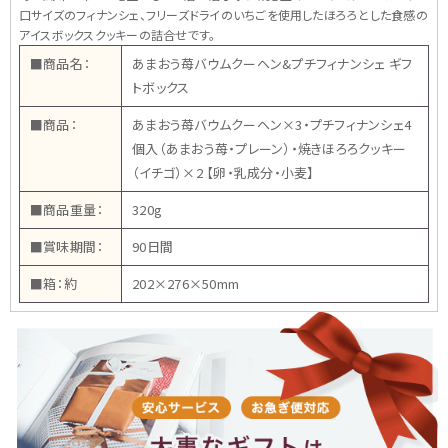
口サイズのフィナンシェ、フリーズドライのいちごを使用したほろろとした食感の
アイスボックスクッキーの詰合せです。
■商品名：
あまおう苺バウムクーヘン&プチフィナンシェ ギフ
トボックス
■商品：
あまおう苺バウムクーヘン×3・プチフィナンシェ4
個入（あまおう苺・プレーン）・焼きほろろクッキー
（イチゴ）×2 【卵・乳成分・小麦】
■商品重量：
320g
■賞味期間：
90日間
■箱：約
202×276×50mm