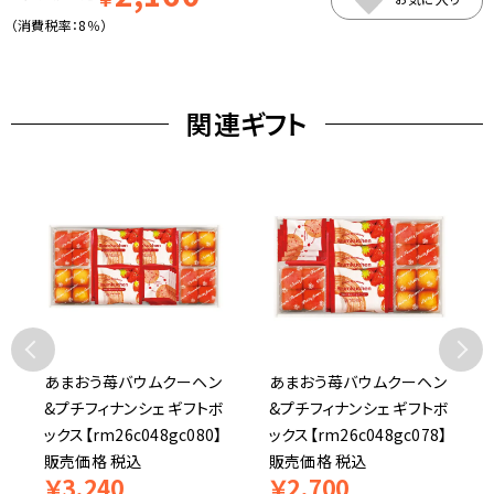
（消費税率：
8％
）
関連ギフト
あまおう苺バウムクーヘン
あまおう苺バウムクーヘン
&プチフィナンシェ ギフトボ
&プチフィナンシェ ギフトボ
ックス【rm26c048gc080】
ックス【rm26c048gc078】
販売価格
税込
販売価格
税込
￥
3,240
￥
2,700