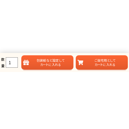
数
包装紙など
設定して
ご自宅用として
カートに入れる
カートに入れる
量
ラムビットのカタログギフト一覧
ラムビットでは用途やお届けスタイルに合わせて、多彩なカタログギフ
トをご用意しております。