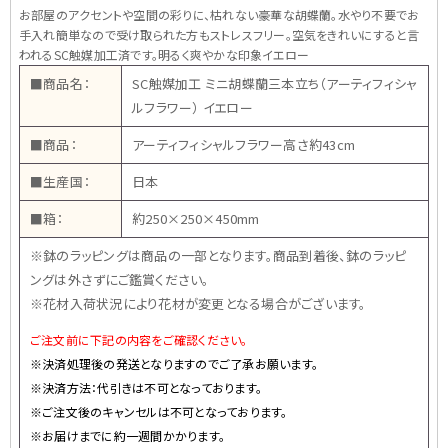
お部屋のアクセントや空間の彩りに、枯れない豪華な胡蝶蘭。水やり不要でお
手入れ簡単なので受け取られた方もストレスフリー。空気をきれいにすると言
われるSC触媒加工済です。明るく爽やかな印象イエロー
■商品名：
SC触媒加工 ミニ胡蝶蘭三本立ち（アーティフィシャ
ルフラワー） イエロー
■商品：
アーティフィシャルフラワー高さ約43cm
■生産国：
日本
■箱：
約250×250×450mm
※鉢のラッピングは商品の一部となります。商品到着後、鉢のラッピ
ングは外さずにご鑑賞ください。
※花材入荷状況により花材が変更となる場合がございます。
ご注文前に下記の内容をご確認ください。
※決済処理後の発送となりますのでご了承お願います。
※決済方法：代引きは不可となっております。
※ご注文後のキャンセルは不可となっております。
※お届けまでに約一週間かかります。