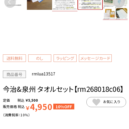
送料無料
のし
ラッピング
メッセージカード
rmlua13517
商品番号
今治&泉州 タオルセット【rm268018c06】
税込
￥
5,500
お気に入り
4,950
10%OFF
販売価格
税込
￥
（消費税率：
10％
）