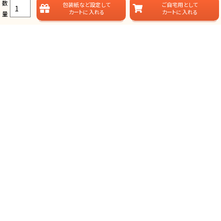
数
包装紙など
設定して
ご自宅用として
カートに入れる
カートに入れる
量
ラムビットのカタログギフト一覧
ラムビットでは用途やお届けスタイルに合わせて、多彩なカタログギフ
トをご用意しております。
総合タイプ-カタログギフト
掲載点数が多く、選ぶ楽しみが味わえる、定番スタイルのカタログ
ギフトです。
グランチョイスギフト(人気No.1)
プレミアムカタログギフト(最大43%OFF)
日本の贈りもの