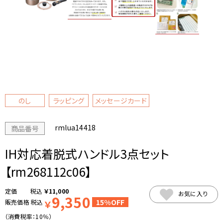
のし
ラッピング
メッセージカード
rmlua14418
商品番号
IH対応着脱式ハンドル3点セット
【rm268112c06】
税込
￥
11,000
お気に入り
9,350
15%OFF
販売価格
税込
￥
（消費税率：
10％
）