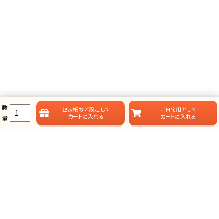
数
包装紙など
設定して
ご自宅用として
カートに入れる
カートに入れる
量
ラムビットのカタログギフト一覧
ラムビットでは用途やお届けスタイルに合わせて、多彩なカタログギフ
トをご用意しております。