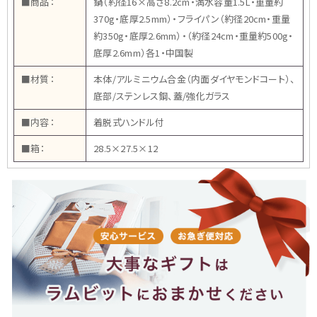
■商品：
鍋（約径16×高さ8.2cm・満水容量1.5L・重量約
370g・底厚2.5mm）・フライパン（約径20cm・重量
約350g・底厚2.6mm）・（約径24cm・重量約500g・
底厚2.6mm）各1・中国製
■材質：
本体/アルミニウム合金（内面ダイヤモンドコート）、
底部/ステンレス鋼、蓋/強化ガラス
■内容：
着脱式ハンドル付
■箱：
28.5×27.5×12