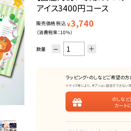
アイス3400円コース
3,740
販売価格
税込
￥
（消費税率：
10％
）
−
＋
数量
ラッピング・のしなどご希望の方
※サイズ等により、オプション設定ができない
のしなど
カート