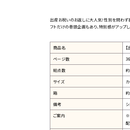
出産お祝いのお返しに大人気！性別を問わず
フトだけの巻頭企画もあり、特別感がアップし
商品名
【
ページ数
3
総点数
約
サイズ
カ
箱
約
備考
シ
ご案内
※
配