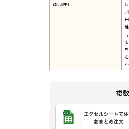
商品説明
新
ッ
円
練
1
を
を
名
小
複