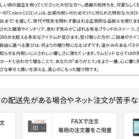
しい命の誕生を祝ってくださった大切な方へ。感謝の気持ちを、可愛らしく
トの『Colon（コロン）』は、出産内祝いのためだけに作られた特別なカタログギ
台まで）を通して、世代や性別を問わず喜ばれる圧倒的な品揃えを誇りま
された雑貨やインテリア、思わず笑みがこぼれる有名ブランドのスイーツ、
,000点を超える多彩なアイテムが並びます。受け取った方が、ご自身のライ
自由に選べる喜びは、何よりの贈り物になるはずです。温かみのあるパステ
知らせる内祝いにふさわしい優しさに満ちています。ラムビットならではの
カードと合わせて贈ることで、あなたの「ありがとう」をより一層、心に響く
さな幸せと潤いを添える、真心のこもった贈り物です。
数の配送先がある場合やネット注文が苦手な