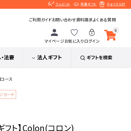
ラムビット
弔事ギフト
チョイスGift
ご利用ガイド
お問い合わせ
資料請求
よくある質問
0
マイページ
お気に入り
ログイン
し
・法要
法人ギフト
ギフトを検索
円コース
ジカード
ト】Colon(コロン)