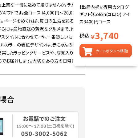
も上質な一冊に込めて贈りませんか。ラムビ
【出産内祝い専用カタログ
フトです。全コース（4,000円～20,000
ギフト】Colon(コロン) アイ
す。ページをめくれば、毎日の生活を彩る洗
ス3400円コース
さらには産地直送の贅沢なグルメまで、約
3,740
税込
￥
フスタイルに合わせて「今、一番欲しいもの」
ルカラーの表紙デザインは、赤ちゃんの誕生
カートボタンへ移動
充実したラッピングサービスや、写真入りの命
形でお届けします。大切なあの方の日常に、
場合