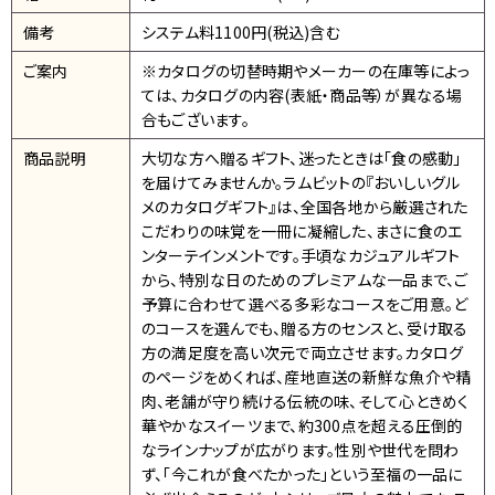
備考
システム料1100円(税込)含む
ご案内
※カタログの切替時期やメーカーの在庫等によっ
ては、カタログの内容(表紙・商品等）が異なる場
合もございます。
商品説明
大切な方へ贈るギフト、迷ったときは「食の感動」
を届けてみませんか。ラムビットの『おいしいグル
メのカタログギフト』は、全国各地から厳選された
こだわりの味覚を一冊に凝縮した、まさに食のエ
ンターテインメントです。手頃なカジュアルギフト
から、特別な日のためのプレミアムな一品まで、ご
予算に合わせて選べる多彩なコースをご用意。ど
のコースを選んでも、贈る方のセンスと、受け取る
方の満足度を高い次元で両立させます。カタログ
のページをめくれば、産地直送の新鮮な魚介や精
肉、老舗が守り続ける伝統の味、そして心ときめく
華やかなスイーツまで、約300点を超える圧倒的
なラインナップが広がります。性別や世代を問わ
ず、「今これが食べたかった」という至福の一品に