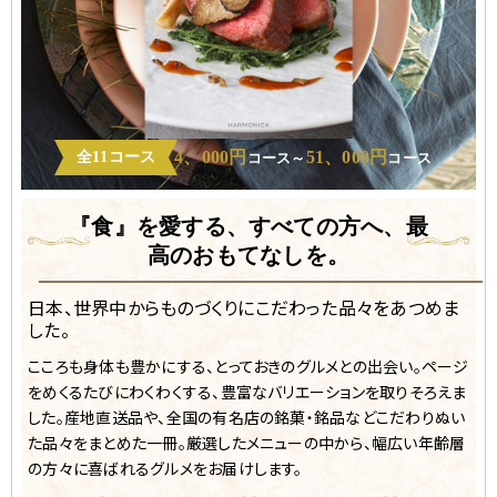
4、000円
51、000円
全11コース
コース～
コース
『食』を愛する、すべての方へ、
最
高のおもてなしを。
日本、世界中からものづくりにこだわった品々をあつめま
した。
こころも身体も豊かにする、とっておきのグルメとの出会い。ページ
をめくるたびにわくわくする、豊富なバリエーションを取りそろえま
した。産地直送品や、全国の有名店の銘菓・銘品などこだわりぬい
た品々をまとめた一冊。厳選したメニューの中から、幅広い年齢層
の方々に喜ばれるグルメをお届けします。