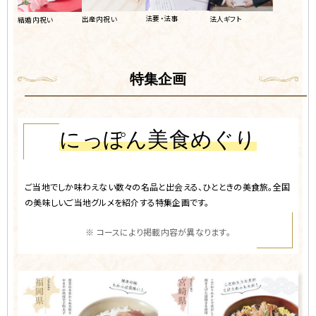
法要・法事
出産内祝い
法人ギフト
結婚内祝い
特集企画
にっぽん美食めぐり
ご当地でしか味わえない数々の名品と出会える、
ひとときの美食旅。全国
の美味しい
ご当地グルメを紹介する特集企画です。
※ コースにより掲載内容が異なります。