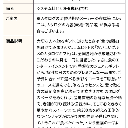
備考
システム料1100円(税込)含む
ご案内
※カタログの切替時期やメーカーの在庫等によっ
ては、カタログの内容(表紙・商品等）が異なる場
合もございます。
商品説明
大切な方へ贈るギフト、迷ったときは「食の感動」
を届けてみませんか。ラムビットの『おいしいグル
メのカタログギフト』は、全国各地から厳選された
こだわりの味覚を一冊に凝縮した、まさに食のエ
ンターテインメントです。手頃なカジュアルギフト
から、特別な日のためのプレミアムな一品まで、ご
予算に合わせて選べる多彩なコースをご用意。ど
のコースを選んでも、贈る方のセンスと、受け取る
方の満足度を高い次元で両立させます。カタログ
のページをめくれば、産地直送の新鮮な魚介や精
肉、老舗が守り続ける伝統の味、そして心ときめく
華やかなスイーツまで、約300点を超える圧倒的
なラインナップが広がります。性別や世代を問わ
ず、「今これが食べたかった」という至福の一品に