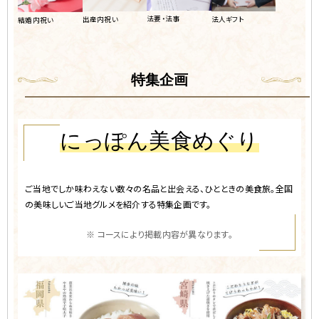
法要・法事
出産内祝い
法人ギフト
結婚内祝い
特集企画
にっぽん美食めぐり
ご当地でしか味わえない数々の名品と出会える、
ひとときの美食旅。全国
の美味しい
ご当地グルメを紹介する特集企画です。
※ コースにより掲載内容が異なります。