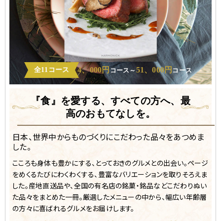
4、000円
51、000円
全11コース
コース～
コース
『食』を愛する、すべての方へ、
最
高のおもてなしを。
日本、世界中からものづくりにこだわった品々をあつめま
した。
こころも身体も豊かにする、とっておきのグルメとの出会い。ページ
をめくるたびにわくわくする、豊富なバリエーションを取りそろえま
した。産地直送品や、全国の有名店の銘菓・銘品などこだわりぬい
た品々をまとめた一冊。厳選したメニューの中から、幅広い年齢層
の方々に喜ばれるグルメをお届けします。