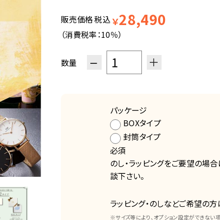
28,490
販売価格
税込
￥
（消費税率：
10％
）
−
＋
数量
パッケージ
BOXタイプ
封筒タイプ
必須
のし・ラッピングをご要望の場合
談下さい。
ラッピング・のしなどご希望の方
※サイズ等により、オプション設定ができない