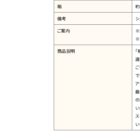
箱
約
備考
シ
ご案内
※
※
商品説明
「
選
ご
で
ア
最
の
い
ス
い