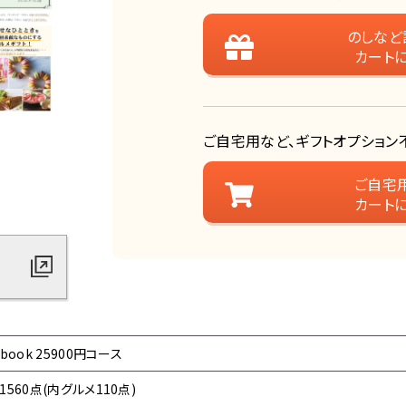
のしなど
カート
ご自宅用など、ギフトオプション
ご自宅
カート
-book 25900円コース
1560点(内グルメ110点)