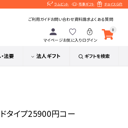
ラムビット
弔事ギフト
チョイスGift
ご利用ガイド
お問い合わせ
資料請求
よくある質問
0
マイページ
お気に入り
ログイン
し
・法要
法人ギフト
ギフトを検索
カードタイプ25900円コー