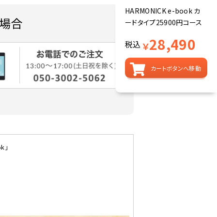
HARMONICK e-book カ
場合
ードタイプ25900円コース
28,490
税込
￥
カートボタンへ移動
k」