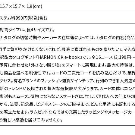
15.7×15.7× 1.9(cm)
ステム料990円(税込)含む
封筒タイプは、長4サイズです。
カタログの切替時期やメーカーの在庫等によっては、カタログの内容(商品
相手に負担をかけたくないけれど、最高に喜ばれるものを贈りたい」。そん
択型カタログギフト『HARMONICK e-book』です。全16コース（3,190
予算に合わせた「外さない贈り物」をスマートに実現します。最大の特徴は、
も商品を選べる利便性です。カードの二次元コードを読み込むだけで、業
クセス。有名ブランドのファッション雑貨やインテリア、行列のできる人気店
新のトレンドが反映された贅沢な選択肢が広がります。カード本体はコン
郵送もスムーズ。荷物にならないスマートさは、忙しい現代人への何よりの
から、法要、記念品、ビジネスシーンのご挨拶まで。どんな用途にも調和す
を際立たせます。ラムビットならではの充実したラッピングやメッセージカー
う新しい感動を届けてみませんか。