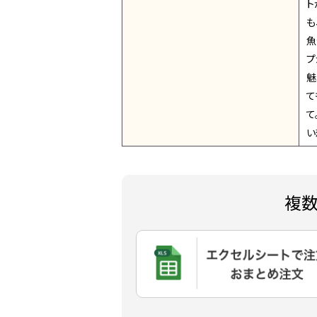
ト
も
魚
プ
魅
て
て
い
複