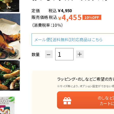
税込
￥
4,950
4,455
販売価格
税込
￥
10%OFF
（消費税率：
10％
）
メール便【送料無料】対応商品はこちら
−
＋
数量
ラッピング・のしなどご希望の方
※サイズ等により、オプション設定ができない
のしなど
カート