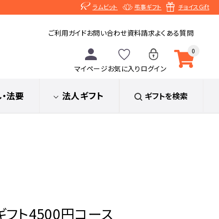
ラムビット
弔事ギフト
チョイスGift
ご利用ガイド
お問い合わせ
資料請求
よくある質問
0
マイページ
お気に入り
ログイン
し
・法要
法人ギフト
ギフトを検索
フト4500円コース