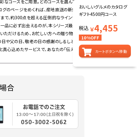
彩なコースをご用意。どのコースを選んで
おいしいグルメのカタログ
タログのページをめくれば、産地直送の新鮮な
ギフト4500円コース
まで、約300点を超える圧倒的なラインナッ
4,455
の一品に必ず出会えるのが、本シリーズ最大の
税込
￥
せいただけるため、お忙しい方への贈り物とし
10%OFF
の日や父の日、敬老の日の感謝のしるしとし
と真心込めたサービスで、あなたの「伝えた
カートボタンへ移動
場合