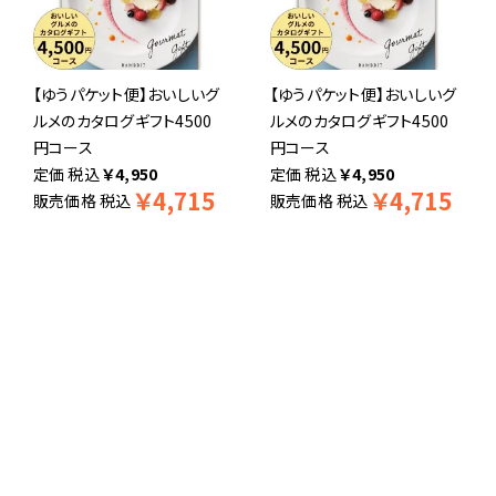
10本結び切り
蝶結び
結び切りののしは引出物、結
一般のし紙です。何度あって
【ゆうパケット便】おいしいグ
【ゆうパケット便】おいしいグ
婚内祝い結婚お祝いに使用
も良いお祝いやお返しに使
ルメのカタログギフト4500
ルメのカタログギフト4500
します。
います。
円コース
円コース
税込
￥
4,950
税込
￥
4,950
￥
4,715
￥
4,715
販売価格
税込
販売価格
税込
グリーン
メロディー
グリーンの葉っぱがかわいら
楽しい音符の柄で感謝の気
しいのし紙です。どんなシー
持ちを伝えます。ハート上部
ンにも使えます。
にThanksと文字が入ってい
ます。