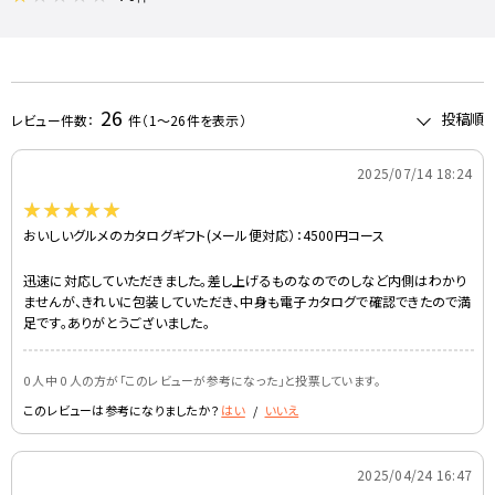
26
レビュー件数：
件
（1～26件を表示）
-
2025/07/14 18:24
おいしいグルメのカタログギフト(メール便対応）：4500円コース
迅速に対応していただきました。差し上げるものなのでのしなど内側はわかり
ませんが、きれいに包装していただき、中身も電子カタログで確認できたので満
足です。ありがとうございました。
さまざまなギフトに対応した無料ラッピング
0 人中 0 人の方が｢このレビューが参考になった｣と投票しています。
このレビューは参考になりましたか？
はい
/
いいえ
-
2025/04/24 16:47