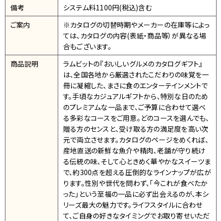
備考
システム料1100円(税込)含む
ご案内
※カタログの切替時期やメーカーの在庫等によっ
ては、カタログの内容(表紙・商品等）が異なる場
合もございます。
商品説明
ラムビットの『おいしいグルメのカタログギフト』
は、全国各地から厳選されたこだわりの味覚を一
冊に凝縮した、まさに食のエンターテインメントで
す。手頃なカジュアルギフトから、特別な日のため
のプレミアムな一品まで、ご予算に合わせて選べ
る多彩なコースをご用意。どのコースを選んでも、
贈る方のセンスと、受け取る方の満足度を高い次
元で両立させます。カタログのページをめくれば、
産地直送の新鮮な魚介や精肉、老舗が守り続け
る伝統の味、そして心ときめく華やかなスイーツま
で、約300点を超える圧倒的なラインナップが広が
ります。性別や世代を問わず、「今これが食べたか
った」という至福の一品に必ず出会えるのが、本シ
リーズ最大の魅力です。ライフスタイルに合わせ
て、ご自身の好きなタイミングでお取り寄せいただ