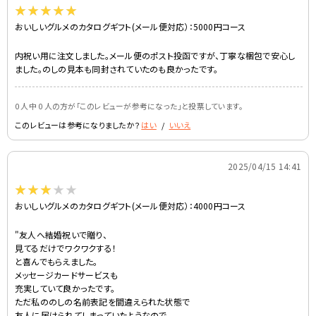
おいしいグルメのカタログギフト(メール便対応）：5000円コース
内祝い用に注文しました。メール便のポスト投函ですが、丁寧な梱包で安心し
ました。のしの見本も同封されていたのも良かったです。
0 人中 0 人の方が｢このレビューが参考になった｣と投票しています。
グレイピンク
グレイミント
このレビューは参考になりましたか？
はい
/
いいえ
-
2025/04/15 14:41
おいしいグルメのカタログギフト(メール便対応）：4000円コース
"友人へ結婚祝いで贈り、
見てるだけでワクワクする！
と喜んでもらえました。
モカベージュ
サックス
メッセージカードサービスも
充実していて良かったです。
ただ私ののしの名前表記を間違えられた状態で
友人に届けられてしまっていたようなので、