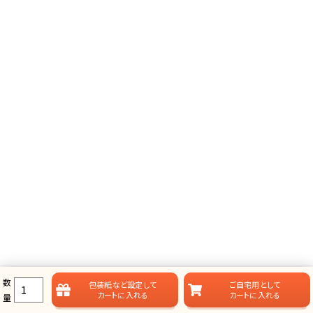
はなびし
レトロ
落ち着いた和の雰囲気にぴ
寿の文字をバラで表現。ちょ
ったり。引出物専用です。
っぴりレトロで大人の雰囲気
です。
数
包装紙など
設定して
ご自宅用として
黒白
カートに入れる
カートに入れる
銀蓮
量