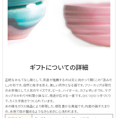
ギフトについての詳細
正統なおもてなし碗として、茶道が推薦するのは天に向かって開くこの「汲みだ
し」の形です。自然と両手を添え、美しい所作となる器です。フリーカップは現代
のお茶碗として人気のサイズです。ビール、ハイボール、カフェオレボウル、マグ
カップのかわりや料理小鉢など、用途が広がる一客です。ひとつひとつ手づくり
で、ろくろ手挽きでつくられています。
水の精をガラス結晶により表現した、感性豊かな青磁です。内底の硝子たまり
の、水色で目が醒めるようなきらめきに心洗われます。