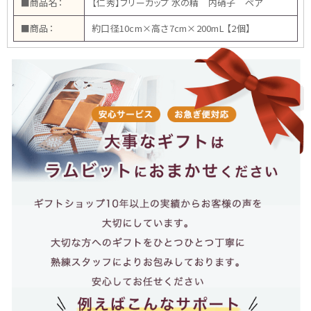
■商品名：
【仁秀】フリーカップ 水の精 内硝子 ペア
■商品：
約口径10cm×高さ7cm×200mL 【2個】