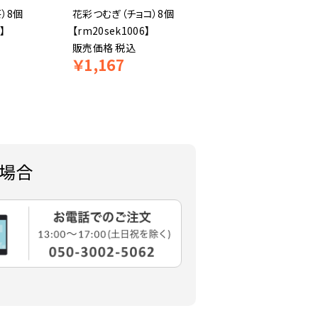
）8個
花彩つむぎ（チョコ）8個
【祇園辻利】煎茶ティー
】
【rm20sek1006】
グ 3g×2袋
販売価格
税込
【rm19tsu23021】
￥
1,167
￥
37
販売価格
税込
場合