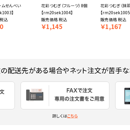
ームせんべい
花彩つむぎ（フルーツ）8個
花彩つむぎ（抹茶
k1003】
【rm20sek1004】
【rm20sek1005
税込
販売価格
税込
販売価格
税込
0
￥
1,145
￥
1,167
数の配送先がある場合やネット注文が苦手な
詳しくは
こちら