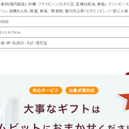
小麦粉(国内製造)、砂糖、フライビーンズ(そら豆、菜種白絞油、食塩)、グリンピース
ガリン、加糖れん乳、蜂蜜、食塩／膨張剤、酸化防止剤（ビタミンＥ）、（一部に小麦
90日
3×14×5cm
小麦・卵・乳成分・そば・落花生