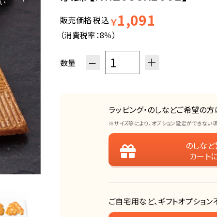
1,091
販売価格
税込
￥
（消費税率：
8％
）
−
＋
数量
ラッピング・のしなどご希望の方
※サイズ等により、オプション設定ができない
のしなど
カート
ご自宅用など、ギフトオプション