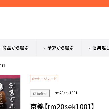
商品から選ぶ
予算から選ぶ
香典返
01】
メッセージカード
rm20sek1001
商品番号
京錦【rm20sek1001】