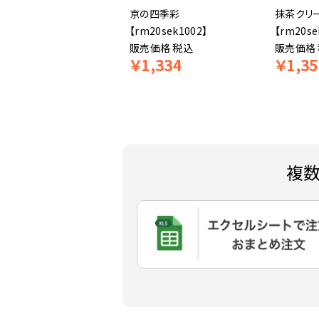
祇園辻利】玄米茶ティー
京の四季彩
抹茶クリ
グ 4g×2袋
【rm20sek1002】
【rm20se
m19tsu24021】
販売価格
税込
販売価格
￥
378
￥
1,334
￥
1,35
売価格
税込
複