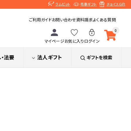
ラムビット
弔事ギフト
チョイスGift
ご利用ガイド
お問い合わせ
資料請求
よくある質問
0
マイページ
お気に入り
ログイン
し
・法要
法人ギフト
ギフトを検索