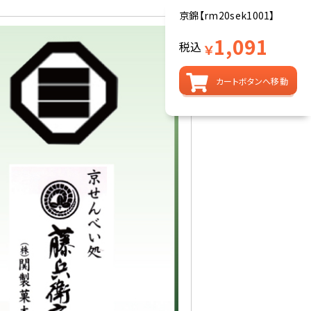
京錦【rm20sek1001】
1,091
税込
￥
カートボタンへ移動