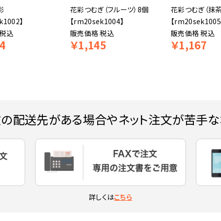
彩
花彩つむぎ（フルーツ）8個
花彩つむぎ（抹茶
k1002】
【rm20sek1004】
【rm20sek1005
税込
販売価格
税込
販売価格
税込
4
￥
1,145
￥
1,167
数の配送先がある場合やネット注文が苦手な
詳しくは
こちら