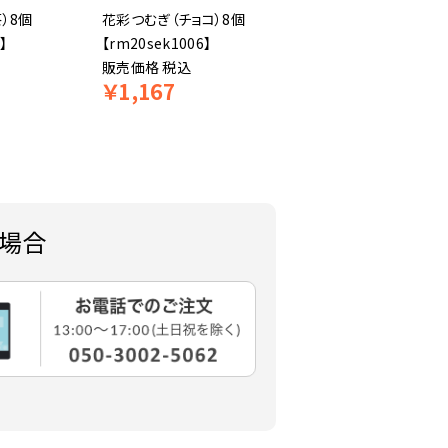
）8個
花彩つむぎ（チョコ）8個
【祇園辻利】煎茶ティー
】
【rm20sek1006】
グ 3g×2袋
販売価格
税込
【rm19tsu23021】
￥
1,167
￥
37
販売価格
税込
場合