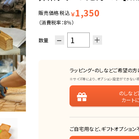
1,350
販売価格
税込
￥
（消費税率：
8％
）
−
＋
数量
ラッピング・のしなどご希望の方
※サイズ等により、オプション設定ができない
のしなど
カート
ご自宅用など、ギフトオプション