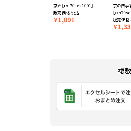
祇園辻利】玄米茶ティー
京錦【rm20sek1001】
京の四季
グ 4g×2袋
販売価格
税込
【rm20se
￥
1,091
m19tsu24021】
販売価格
￥
378
￥
1,33
売価格
税込
複