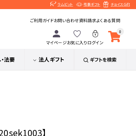
ラムビット
弔事ギフト
チョイスGift
ご利用ガイド
お問い合わせ
資料請求
よくある質問
0
マイページ
お気に入り
ログイン
し
・法要
法人ギフト
ギフトを検索
sek1003】