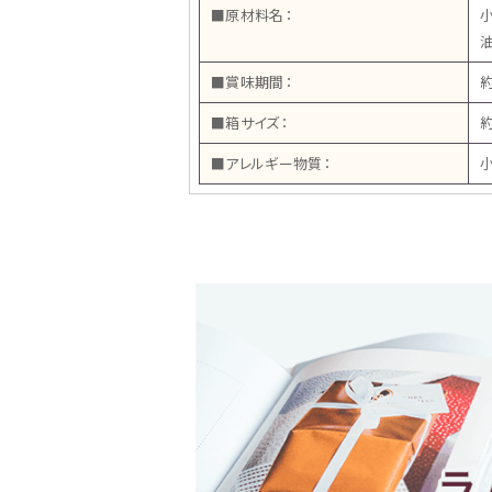
■原材料名：
■賞味期間：
約
■箱サイズ：
約
■アレルギー物質：