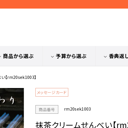
商品から選ぶ
予算から選ぶ
香典返
【rm20sek1003】
メッセージカード
rm20sek1003
商品番号
抹茶クリームせんべい【rm20