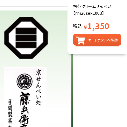
抹茶クリームせんべい
【rm20sek1003】
1,350
税込
￥
カートボタンへ移動