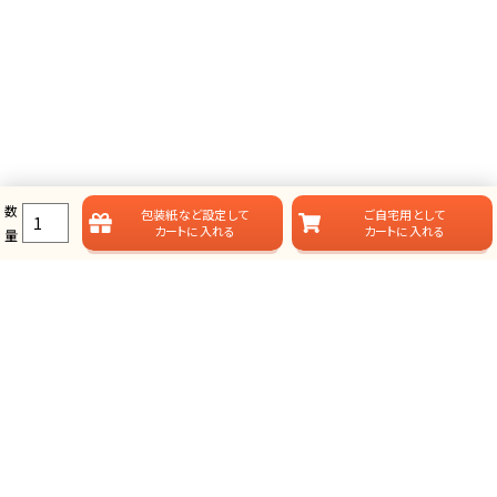
数
包装紙など
設定して
ご自宅用として
カートに入れる
カートに入れる
量
ラムビットのカタログギフト一覧
ラムビットでは用途やお届けスタイルに合わせて、多彩なカタログギフ
トをご用意しております。